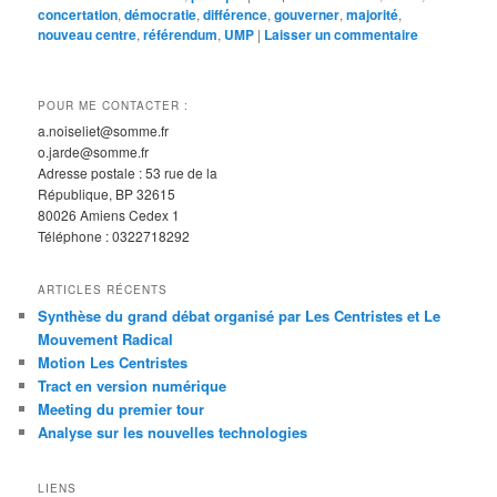
concertation
,
démocratie
,
différence
,
gouverner
,
majorité
,
nouveau centre
,
référendum
,
UMP
|
Laisser un commentaire
POUR ME CONTACTER :
a.noiseliet@somme.fr
o.jarde@somme.fr
Adresse postale : 53 rue de la
République, BP 32615
80026 Amiens Cedex 1
Téléphone : 0322718292
ARTICLES RÉCENTS
Synthèse du grand débat organisé par Les Centristes et Le
Mouvement Radical
Motion Les Centristes
Tract en version numérique
Meeting du premier tour
Analyse sur les nouvelles technologies
LIENS