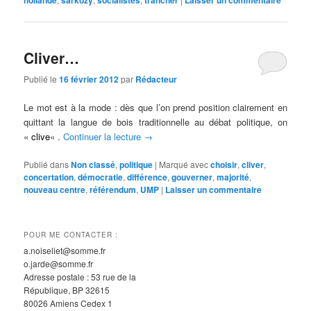
hollande
sarkozy
socialistes
trancher
Laisser un commentaire
Cliver…
Publié le
16 février 2012
par
Rédacteur
Le mot est à la mode : dès que l’on prend position clairement en
quittant la langue de bois traditionnelle au débat politique, on
«
clive
« .
Continuer la lecture
→
Publié dans
Non classé
,
politique
|
Marqué avec
choisir
,
cliver
,
concertation
,
démocratie
,
différence
,
gouverner
,
majorité
,
nouveau centre
,
référendum
,
UMP
|
Laisser un commentaire
POUR ME CONTACTER :
a.noiseliet@somme.fr
o.jarde@somme.fr
Adresse postale : 53 rue de la
République, BP 32615
80026 Amiens Cedex 1