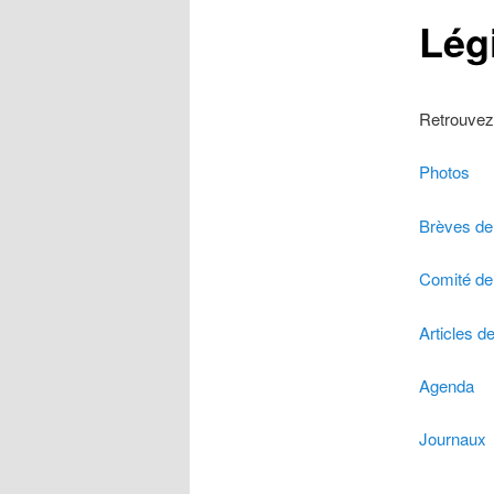
r
Lég
i
n
c
i
Retrouvez
p
a
Photos
l
Brèves de 
Comité de
Articles d
Agenda
Journaux