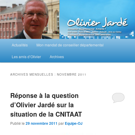
Aller
Aller
au
au
contenu
contenu
principal
secondaire
M
Actualités
Mon mandat de conseiller départemental
e
n
Les amis d’Olivier
Archives
u
p
r
ARCHIVES MENSUELLES :
NOVEMBRE 2011
i
n
c
Réponse à la question
i
d’Olivier Jardé sur la
p
a
situation de la CNITAAT
l
Publié le
29 novembre 2011
par
Equipe-OJ