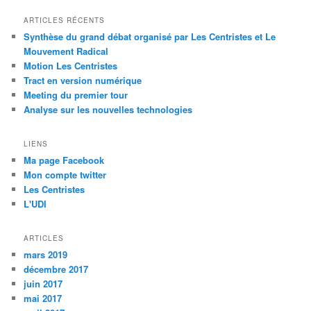
d
e
ARTICLES RÉCENTS
s
Synthèse du grand débat organisé par Les Centristes et Le
a
Mouvement Radical
r
Motion Les Centristes
t
Tract en version numérique
i
Meeting du premier tour
c
Analyse sur les nouvelles technologies
l
e
LIENS
s
Ma page Facebook
Mon compte twitter
Les Centristes
L'UDI
ARTICLES
mars 2019
décembre 2017
juin 2017
mai 2017