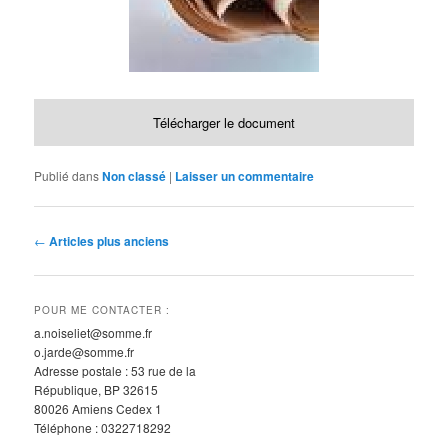
Télécharger le document
Publié dans
Non classé
|
Laisser un commentaire
N
←
Articles plus anciens
a
v
i
POUR ME CONTACTER :
g
a.noiseliet@somme.fr
a
o.jarde@somme.fr
t
Adresse postale : 53 rue de la
i
République, BP 32615
o
80026 Amiens Cedex 1
n
Téléphone : 0322718292