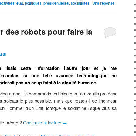
lectivités
,
état
,
politiques
,
présidentielles
,
socialistes
|
Une
réponse
 des robots pour faire la
teur
e lisais cette information l’autre jour et je me
emandais si une telle avancée technologique ne
orterait pas un coup fatal à la dignité humaine.
videmment, je comprends fort bien que l’on veuille protéger
es soldats le plus possible, mais que reste-t-il de l’honneur
’un Homme, d’un Etat, lorsque le soldat ne risque plus sa
 elle-même ?
Continuer la lecture
→