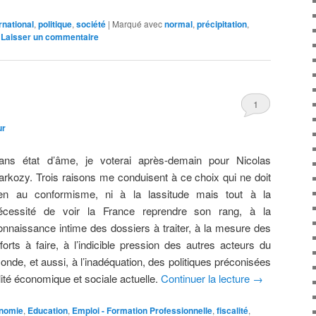
rnational
,
politique
,
société
|
Marqué avec
normal
,
précipitation
,
|
Laisser un commentaire
1
ur
ans état d’âme, je voterai après-demain pour Nicolas
arkozy. Trois raisons me conduisent à ce choix qui ne doit
ien au conformisme, ni à la lassitude mais tout à la
écessité de voir la France reprendre son rang, à la
onnaissance intime des dossiers à traiter, à la mesure des
fforts à faire, à l’indicible pression des autres acteurs du
onde, et aussi, à l’inadéquation, des politiques préconisées
lité économique et sociale actuelle.
Continuer la lecture
→
nomie
,
Education
,
Emploi - Formation Professionnelle
,
fiscalité
,