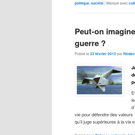
politique
,
société
|
Marqué avec
col
Peut-on imaginer
guerre ?
Publié le
23 février 2012
par
Rédac
J
d
p
E
l
d
vie pour défendre des valeurs
qu’il juge supérieures à la vie