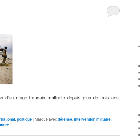
ation d’un otage français maltraité depuis plus de trois ans.
rnational
,
politique
|
Marqué avec
défense
,
intervention militaire
,
taire