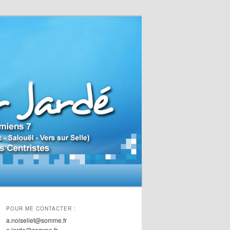
POUR ME CONTACTER :
a.noiseliet@somme.fr
o.jarde@somme.fr