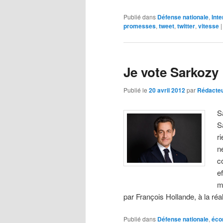
Publié dans
Défense nationale
,
Inte
promesses
,
tweet
,
twitter
,
vitesse
Je vote Sarkozy
Publié le
20 avril 2012
par
Rédacte
S
S
r
n
c
e
m
par François Hollande, à la réa
Publié dans
Défense nationale
,
éco