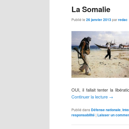
r
La Somalie
i
n
Publié le
26 janvier 2013
par
redac
c
i
p
a
l
OUI, il fallait tenter la libér
Continuer la lecture
→
Publié dans
Défense nationale
,
Inte
responsabilité
|
Laisser un commen