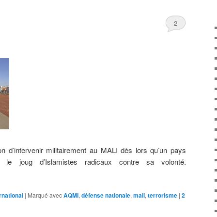
2
ion d’intervenir militairement au MALI dès lors qu’un pays
s le joug d’Islamistes radicaux contre sa volonté.
rnational
|
Marqué avec
AQMI
,
défense nationale
,
mali
,
terrorisme
|
2