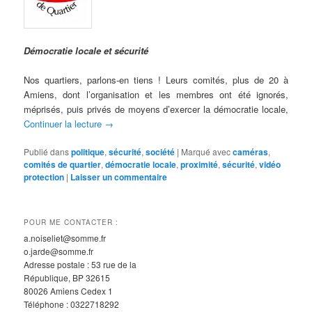
Démocratie locale et sécurité
Nos quartiers, parlons-en tiens ! Leurs comités, plus de 20 à
Amiens, dont l’organisation et les membres ont été ignorés,
méprisés, puis privés de moyens d’exercer la démocratie locale,
Continuer la lecture
→
Publié dans
politique
,
sécurité
,
société
|
Marqué avec
caméras
,
comités de quartier
,
démocratie locale
,
proximité
,
sécurité
,
vidéo
protection
|
Laisser un commentaire
POUR ME CONTACTER :
a.noiseliet@somme.fr
o.jarde@somme.fr
Adresse postale : 53 rue de la
République, BP 32615
80026 Amiens Cedex 1
Téléphone : 0322718292