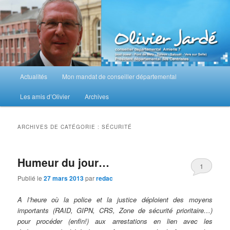
Aller
Aller
au
au
contenu
contenu
principal
secondaire
M
Actualités
Mon mandat de conseiller départemental
e
n
Les amis d’Olivier
Archives
u
p
r
ARCHIVES DE CATÉGORIE :
SÉCURITÉ
i
n
c
Humeur du jour…
1
i
Publié le
27 mars 2013
par
redac
p
a
A l’heure où la police et la justice déploient des moyens
l
importants (RAID, GIPN, CRS, Zone de sécurité prioritaire…)
pour procéder (enfin!) aux arrestations en lien avec les