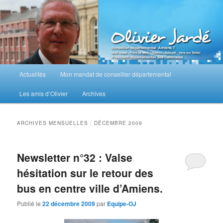
Aller
Aller
au
au
contenu
contenu
principal
secondaire
M
Actualités
Mon mandat de conseiller départemental
e
n
Les amis d’Olivier
Archives
u
p
r
ARCHIVES MENSUELLES :
DÉCEMBRE 2009
i
n
c
Newsletter n°32 : Valse
i
hésitation sur le retour des
p
a
bus en centre ville d’Amiens.
l
Publié le
22 décembre 2009
par
Equipe-OJ