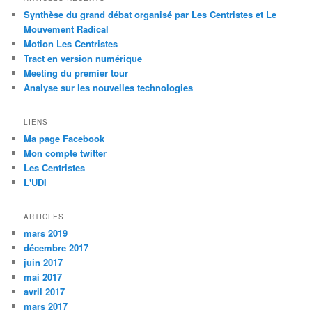
s
Synthèse du grand débat organisé par Les Centristes et Le
a
Mouvement Radical
r
Motion Les Centristes
t
Tract en version numérique
i
Meeting du premier tour
c
Analyse sur les nouvelles technologies
l
e
LIENS
s
Ma page Facebook
Mon compte twitter
Les Centristes
L'UDI
ARTICLES
mars 2019
décembre 2017
juin 2017
mai 2017
avril 2017
mars 2017