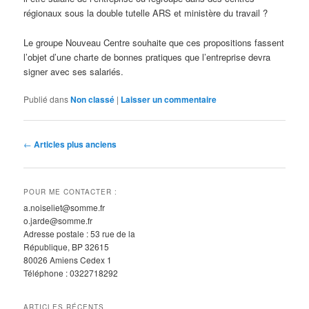
régionaux sous la double tutelle ARS et ministère du travail ?
Le groupe Nouveau Centre souhaite que ces propositions fassent
l’objet d’une charte de bonnes pratiques que l’entreprise devra
signer avec ses salariés.
Publié dans
Non classé
|
Laisser un commentaire
N
←
Articles plus anciens
a
v
i
POUR ME CONTACTER :
g
a.noiseliet@somme.fr
a
o.jarde@somme.fr
t
Adresse postale : 53 rue de la
i
République, BP 32615
o
80026 Amiens Cedex 1
n
Téléphone : 0322718292
d
e
ARTICLES RÉCENTS