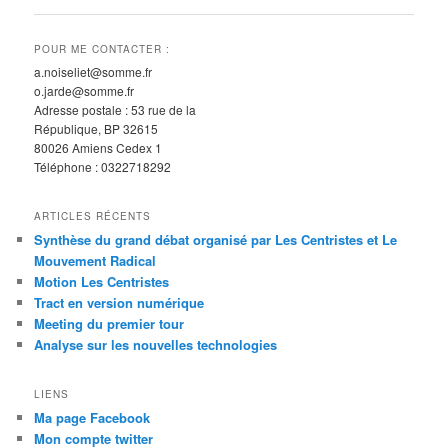
v
i
POUR ME CONTACTER :
g
a.noiseliet@somme.fr
a
o.jarde@somme.fr
t
Adresse postale : 53 rue de la
i
République, BP 32615
o
80026 Amiens Cedex 1
n
Téléphone : 0322718292
d
e
ARTICLES RÉCENTS
s
Synthèse du grand débat organisé par Les Centristes et Le
a
Mouvement Radical
r
Motion Les Centristes
t
Tract en version numérique
i
Meeting du premier tour
c
Analyse sur les nouvelles technologies
l
e
LIENS
s
Ma page Facebook
Mon compte twitter