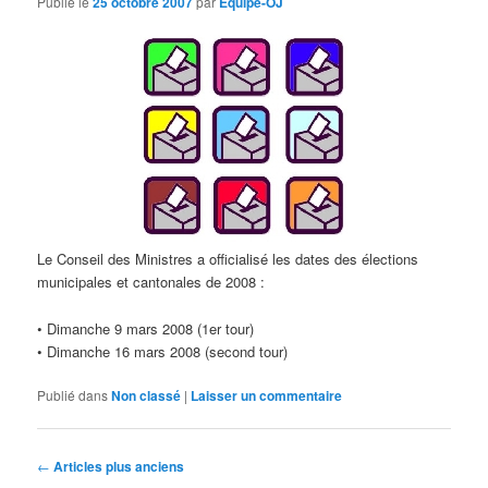
Publié le
25 octobre 2007
par
Equipe-OJ
Le Conseil des Ministres a officialisé les dates des élections
municipales et cantonales de 2008 :
• Dimanche 9 mars 2008 (1er tour)
• Dimanche 16 mars 2008 (second tour)
Publié dans
Non classé
|
Laisser un commentaire
N
←
Articles plus anciens
a