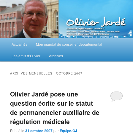
Aller
Aller
au
au
contenu
contenu
principal
secondaire
M
Actualités
Mon mandat de conseiller départemental
e
n
Les amis d’Olivier
Archives
u
p
r
ARCHIVES MENSUELLES :
OCTOBRE 2007
i
n
c
Olivier Jardé pose une
i
question écrite sur le statut
p
a
de permanencier auxiliaire de
l
régulation médicale
Publié le
31 octobre 2007
par
Equipe-OJ