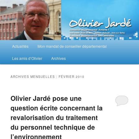
Aller
Aller
au
au
contenu
contenu
principal
secondaire
M
Actualités
Mon mandat de conseiller départemental
e
n
Les amis d’Olivier
Archives
u
p
r
ARCHIVES MENSUELLES :
FÉVRIER 2010
i
n
c
Olivier Jardé pose une
i
question écrite concernant la
p
a
revalorisation du traitement
l
du personnel technique de
l’environnement