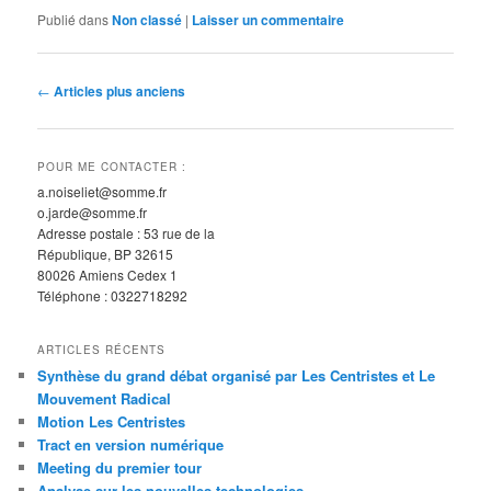
Publié dans
Non classé
|
Laisser un commentaire
N
←
Articles plus anciens
a
v
i
POUR ME CONTACTER :
g
a.noiseliet@somme.fr
a
o.jarde@somme.fr
t
Adresse postale : 53 rue de la
i
République, BP 32615
o
80026 Amiens Cedex 1
n
Téléphone : 0322718292
d
e
ARTICLES RÉCENTS
s
Synthèse du grand débat organisé par Les Centristes et Le
a
Mouvement Radical
r
Motion Les Centristes
t
Tract en version numérique
i
Meeting du premier tour
c
Analyse sur les nouvelles technologies