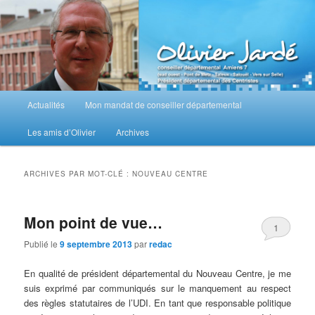
Aller
Aller
au
au
contenu
contenu
principal
secondaire
M
Actualités
Mon mandat de conseiller départemental
e
n
Les amis d’Olivier
Archives
u
p
r
ARCHIVES PAR MOT-CLÉ :
NOUVEAU CENTRE
i
n
c
Mon point de vue…
1
i
Publié le
9 septembre 2013
par
redac
p
a
En qualité de président départemental du Nouveau Centre, je me
l
suis exprimé par communiqués sur le manquement au respect
des règles statutaires de l’UDI. En tant que responsable politique