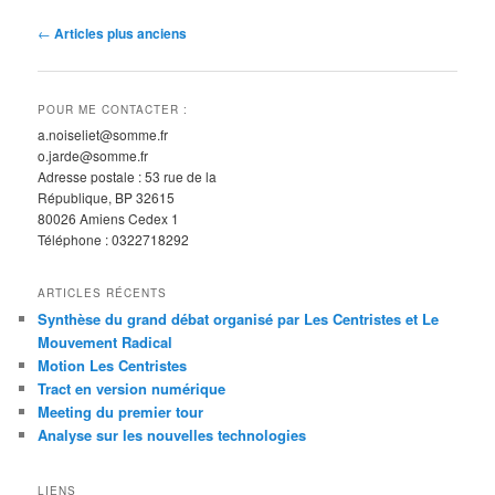
N
←
Articles plus anciens
a
v
i
POUR ME CONTACTER :
g
a.noiseliet@somme.fr
a
o.jarde@somme.fr
t
Adresse postale : 53 rue de la
i
République, BP 32615
o
80026 Amiens Cedex 1
n
Téléphone : 0322718292
d
e
ARTICLES RÉCENTS
s
Synthèse du grand débat organisé par Les Centristes et Le
a
Mouvement Radical
r
Motion Les Centristes
t
Tract en version numérique
i
Meeting du premier tour
c
Analyse sur les nouvelles technologies
l
e
LIENS
s