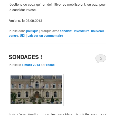
réactions de ceux qui, en définitive, se mobiliseront, ou pas, pour
le candidat investi.
Amiens, le 03.09.2013
Publié dans
politique
|
Marqué avec
candidat
,
investiture
,
nouveau
centre
,
UDI
|
Laisser un commentaire
SONDAGES !
2
Publié le
6 mars 2013
par
redac
Lors d’une élection, tous les candidats de droite sont pour