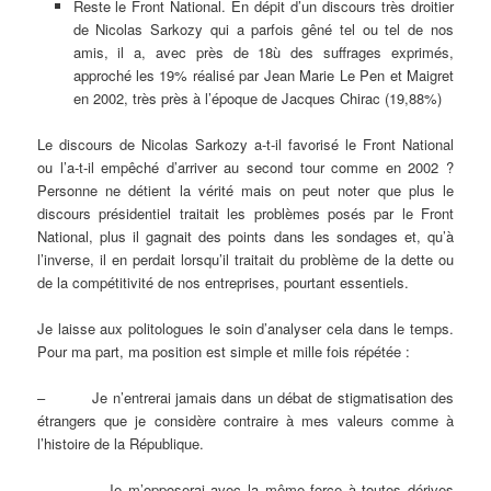
Reste le Front National. En dépit d’un discours très droitier
de Nicolas Sarkozy qui a parfois gêné tel ou tel de nos
amis, il a, avec près de 18ù des suffrages exprimés,
approché les 19% réalisé par Jean Marie Le Pen et Maigret
en 2002, très près à l’époque de Jacques Chirac (19,88%)
Le discours de Nicolas Sarkozy a-t-il favorisé le Front National
ou l’a-t-il empêché d’arriver au second tour comme en 2002 ?
Personne ne détient la vérité mais on peut noter que plus le
discours présidentiel traitait les problèmes posés par le Front
National, plus il gagnait des points dans les sondages et, qu’à
l’inverse, il en perdait lorsqu’il traitait du problème de la dette ou
de la compétitivité de nos entreprises, pourtant essentiels.
Je laisse aux politologues le soin d’analyser cela dans le temps.
Pour ma part, ma position est simple et mille fois répétée :
– Je n’entrerai jamais dans un débat de stigmatisation des
étrangers que je considère contraire à mes valeurs comme à
l’histoire de la République.
– Je m’opposerai avec la même force à toutes dérives