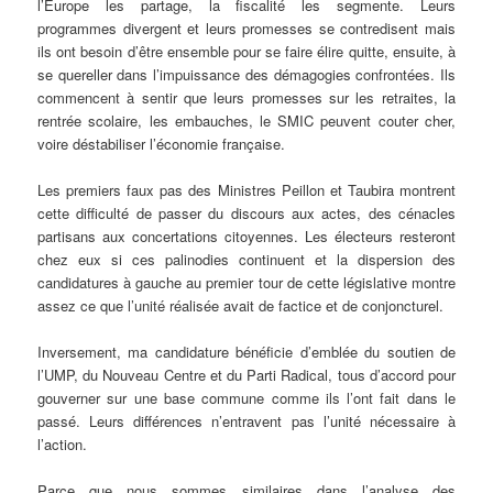
l’Europe les partage, la fiscalité les segmente. Leurs
programmes divergent et leurs promesses se contredisent mais
ils ont besoin d’être ensemble pour se faire élire quitte, ensuite, à
se quereller dans l’impuissance des démagogies confrontées. Ils
commencent à sentir que leurs promesses sur les retraites, la
rentrée scolaire, les embauches, le SMIC peuvent couter cher,
voire déstabiliser l’économie française.
Les premiers faux pas des Ministres Peillon et Taubira montrent
cette difficulté de passer du discours aux actes, des cénacles
partisans aux concertations citoyennes. Les électeurs resteront
chez eux si ces palinodies continuent et la dispersion des
candidatures à gauche au premier tour de cette législative montre
assez ce que l’unité réalisée avait de factice et de conjoncturel.
Inversement, ma candidature bénéficie d’emblée du soutien de
l’UMP, du Nouveau Centre et du Parti Radical, tous d’accord pour
gouverner sur une base commune comme ils l’ont fait dans le
passé. Leurs différences n’entravent pas l’unité nécessaire à
l’action.
Parce que nous sommes similaires dans l’analyse des