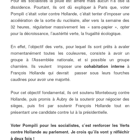
Pour les socialistes la pilule est amère mais aucun n’a osé la
dissidence. Pourtant, ils ont dû expliquer à Paris que, voter
Pompili c’était voter contre Hollande, c’était tenter d’imposer une
accélération de la sortie du nucléaire, aller vers la semaine des
32 heures, régulariser massivement les « sans-papier », opter
pour la décroissance, l’austérité verte, la frugalité écologique.
En effet, l’objectif des verts, pour lequel ils sont prêts à avaler
momentanément toutes les couleuvres, consiste à avoir un
groupe à l’Assemblée nationale, et si possible un groupe
charnière. Ils veulent imposer une
cohabitation interne
à
François Hollande qui devrait passer sous leurs fourches
caudines pour avoir une majorité.
Pour cet objectif fondamental, ils ont soutenu Montebourg contre
Hollande, puis promis à Aubry de la soutenir pour négocier des
sièges, puis fini par soutenir François Hollande tout en
présentant une candidate contre lui à la présidentielle.
Voter Pompili pour les socialistes, c’est renforcer les Verts
contre Hollande au parlement. Je crois qu’ils vont y réfléchir
à deux fois !