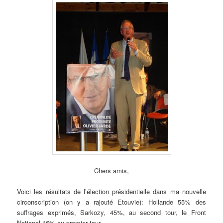
d
e
s
a
r
t
i
c
l
e
s
Chers amis,
Voici les résultats de l’élection présidentielle dans ma nouvelle
circonscription (on y a rajouté Etouvie): Hollande 55% des
suffrages exprimés, Sarkozy, 45%, au second tour, le Front
National 16% au premier tour.