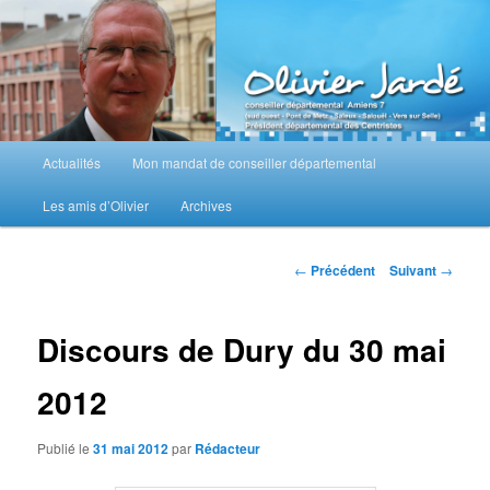
Aller
au
contenu
principal
M
Actualités
Mon mandat de conseiller départemental
e
n
Les amis d’Olivier
Archives
u
p
r
N
←
Précédent
Suivant
→
i
a
n
v
c
i
Discours de Dury du 30 mai
i
g
p
a
2012
a
t
l
i
Publié le
31 mai 2012
par
Rédacteur
o
n