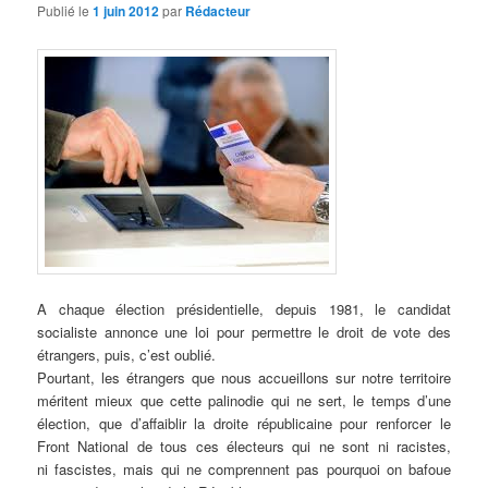
d
Publié le
1 juin 2012
par
Rédacteur
e
s
a
r
t
i
c
l
e
s
A chaque élection présidentielle, depuis 1981, le candidat
socialiste annonce une loi pour permettre le droit de vote des
étrangers, puis, c’est oublié.
Pourtant, les étrangers que nous accueillons sur notre territoire
méritent mieux que cette palinodie qui ne sert, le temps d’une
élection, que d’affaiblir la droite républicaine pour renforcer le
Front National de tous ces électeurs qui ne sont ni racistes,
ni fascistes, mais qui ne comprennent pas pourquoi on bafoue