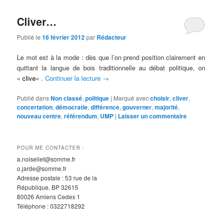
Cliver…
Publié le
16 février 2012
par
Rédacteur
Le mot est à la mode : dès que l’on prend position clairement en
quittant la langue de bois traditionnelle au débat politique, on
«
clive
« .
Continuer la lecture
→
Publié dans
Non classé
,
politique
|
Marqué avec
choisir
,
cliver
,
concertation
,
démocratie
,
différence
,
gouverner
,
majorité
,
nouveau centre
,
référendum
,
UMP
|
Laisser un commentaire
POUR ME CONTACTER :
a.noiseliet@somme.fr
o.jarde@somme.fr
Adresse postale : 53 rue de la
République, BP 32615
80026 Amiens Cedex 1
Téléphone : 0322718292