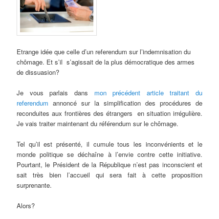
d
e
s
a
r
Etrange idée que celle d’un referendum sur l’indemnisation du
t
chômage. Et s’il s’agissait de la plus démocratique des armes
i
de dissuasion?
c
l
Je vous parlais dans
mon précédent article traitant du
e
referendum
annoncé sur la simplification des procédures de
s
reconduites aux frontières des étrangers en situation irrégulière.
Je vais traiter maintenant du référendum sur le chômage.
Tel qu’il est présenté, il cumule tous les inconvénients et le
monde politique se déchaîne à l’envie contre cette initiative.
Pourtant, le Président de la République n’est pas inconscient et
sait très bien l’accueil qui sera fait à cette proposition
surprenante.
Alors?