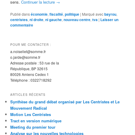
sens.
Continuer la lecture
→
Publié dans
économie
,
fiscalité
,
politique
|
Marqué avec
bayrou
,
centristes
,
ni droite
,
ni gauche
,
nouveau centre
,
tva
|
Laisser un
commentaire
POUR ME CONTACTER :
a.noiseliet@somme.fr
o.jarde@somme.fr
Adresse postale : 53 rue de la
République, BP 32615
80026 Amiens Cedex 1
Téléphone : 0322718292
ARTICLES RÉCENTS
Synthèse du grand débat organisé par Les Centristes et Le
Mouvement Radical
Motion Les Centristes
Tract en version numérique
Meeting du premier tour
Analyse sur les nouvelles technologies