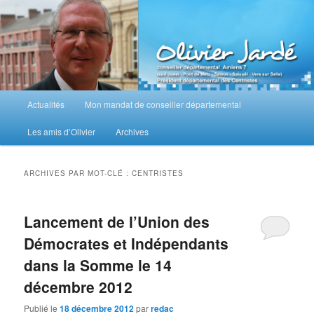
Aller
Aller
au
au
contenu
contenu
principal
secondaire
M
Actualités
Mon mandat de conseiller départemental
e
n
Les amis d’Olivier
Archives
u
p
r
ARCHIVES PAR MOT-CLÉ :
CENTRISTES
i
n
c
Lancement de l’Union des
i
Démocrates et Indépendants
p
a
dans la Somme le 14
l
décembre 2012
Publié le
18 décembre 2012
par
redac