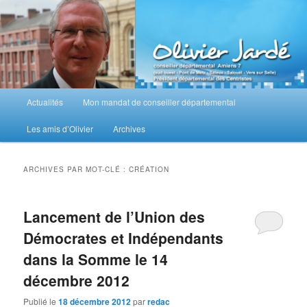
Aller
Aller
au
au
contenu
contenu
principal
secondaire
M
Actualités
Mon mandat de conseiller départemental
e
n
Les amis d’Olivier
Archives
u
p
r
ARCHIVES PAR MOT-CLÉ :
CRÉATION
i
n
c
Lancement de l’Union des
i
Démocrates et Indépendants
p
a
dans la Somme le 14
l
décembre 2012
Publié le
18 décembre 2012
par
redac