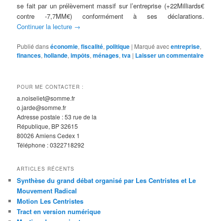
se fait par un prélèvement massif sur l’entreprise (+22Milliards€
contre -7,7MM€) conformément à ses déclarations.
Continuer la lecture
→
Publié dans
économie
,
fiscalité
,
politique
|
Marqué avec
entreprise
,
finances
,
hollande
,
impôts
,
ménages
,
tva
|
Laisser un commentaire
POUR ME CONTACTER :
a.noiseliet@somme.fr
o.jarde@somme.fr
Adresse postale : 53 rue de la
République, BP 32615
80026 Amiens Cedex 1
Téléphone : 0322718292
ARTICLES RÉCENTS
Synthèse du grand débat organisé par Les Centristes et Le
Mouvement Radical
Motion Les Centristes
Tract en version numérique