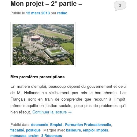
Mon projet – 2° partie –
3
Publié le
12 mars 2013
par
redac
Mes premières prescriptions
En matière d’emploi, beaucoup dépend du gouvernement et celui
de M. Hollande n’a visiblement pas pris le bon chemin. Les
Français sont en train de comprendre que recourir à l’impôt,
même maquillé en justice sociale, pose plus de problèmes qu’il
n’en résout.
Continuer la lecture
→
Publié dans
économie
,
Emploi - Formation Professionnelle
,
fiscalité
,
politique
|
Marqué avec
bailleurs
,
emploi
,
impôts
,
ménages
,
projet
|
3
Réponses