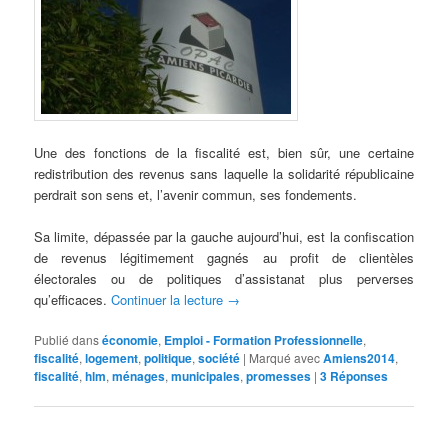
Une des fonctions de la fiscalité est, bien sûr, une certaine
redistribution des revenus sans laquelle la solidarité républicaine
perdrait son sens et, l’avenir commun, ses fondements.
Sa limite, dépassée par la gauche aujourd’hui, est la confiscation
de revenus légitimement gagnés au profit de clientèles
électorales ou de politiques d’assistanat plus perverses
qu’efficaces.
Continuer la lecture
→
Publié dans
économie
,
Emploi - Formation Professionnelle
,
fiscalité
,
logement
,
politique
,
société
|
Marqué avec
Amiens2014
,
fiscalité
,
hlm
,
ménages
,
municipales
,
promesses
|
3
Réponses