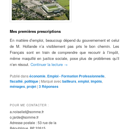
Mes premières prescriptions
En matière d’emploi, beaucoup dépend du gouvernement et celui
de M. Hollande n’a visiblement pas pris le bon chemin. Les
Français sont en train de comprendre que recourir à l’impôt,
même maquillé en justice sociale, pose plus de problèmes qu’il
n’en résout.
Continuer la lecture
→
Publié dans
économie
,
Emploi - Formation Professionnelle
,
fiscalité
,
politique
|
Marqué avec
bailleurs
,
emploi
,
impôts
,
ménages
,
projet
|
3
Réponses
POUR ME CONTACTER :
a.noiseliet@somme.fr
o.jarde@somme.fr
Adresse postale : 53 rue de la
République, BP 32615