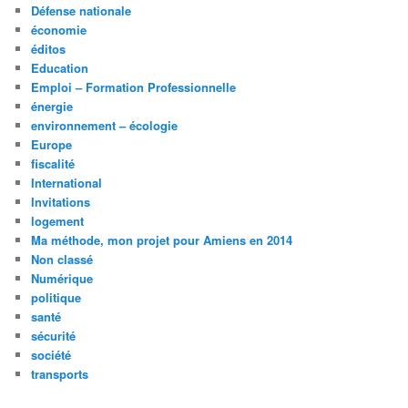
Défense nationale
économie
éditos
Education
Emploi – Formation Professionnelle
énergie
environnement – écologie
Europe
fiscalité
International
Invitations
logement
Ma méthode, mon projet pour Amiens en 2014
Non classé
Numérique
politique
santé
sécurité
société
transports