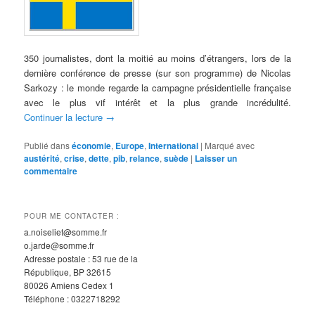
350 journalistes, dont la moitié au moins d’étrangers, lors de la
dernière conférence de presse (sur son programme) de Nicolas
Sarkozy : le monde regarde la campagne présidentielle française
avec le plus vif intérêt et la plus grande incrédulité.
Continuer la lecture
→
Publié dans
économie
,
Europe
,
International
|
Marqué avec
austérité
,
crise
,
dette
,
pib
,
relance
,
suède
|
Laisser un
commentaire
POUR ME CONTACTER :
a.noiseliet@somme.fr
o.jarde@somme.fr
Adresse postale : 53 rue de la
République, BP 32615
80026 Amiens Cedex 1
Téléphone : 0322718292