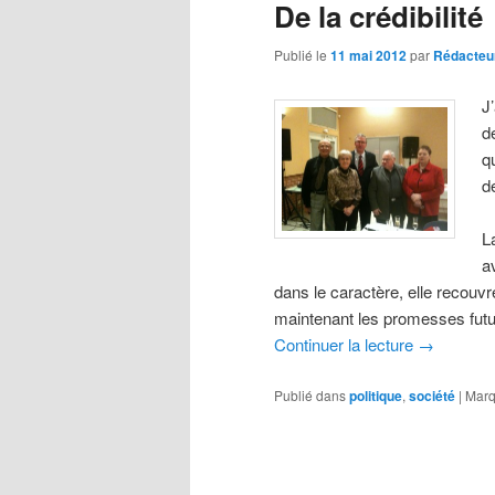
De la crédibilité
Publié le
11 mai 2012
par
Rédacteu
J
d
q
d
L
a
dans le caractère, elle recouv
maintenant les promesses futu
Continuer la lecture
→
Publié dans
politique
,
société
|
Marq