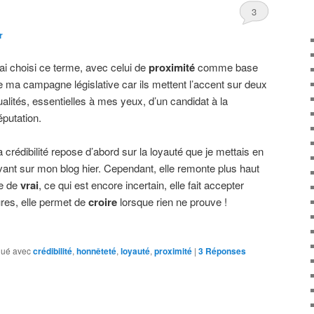
3
r
’ai choisi ce terme, avec celui de
proximité
comme base
e ma campagne législative car ils mettent l’accent sur deux
ualités, essentielles à mes yeux, d’un candidat à la
éputation.
a crédibilité repose d’abord sur la loyauté que je mettais en
vant sur mon blog hier. Cependant, elle remonte plus haut
re de
vrai
, ce qui est encore incertain, elle fait accepter
res, elle permet de
croire
lorsque rien ne prouve !
ué avec
crédibilité
,
honnêteté
,
loyauté
,
proximité
|
3
Réponses