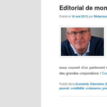
r
Editorial de mo
i
n
Publié le
16 mai 2012
par
Rédacteu
c
i
p
a
l
sous couvert d’un parlement re
des grandes corporations !
Con
Publié dans
économie
,
Education
,
E
pouvoir
,
crédibilité
,
croissance
,
pro