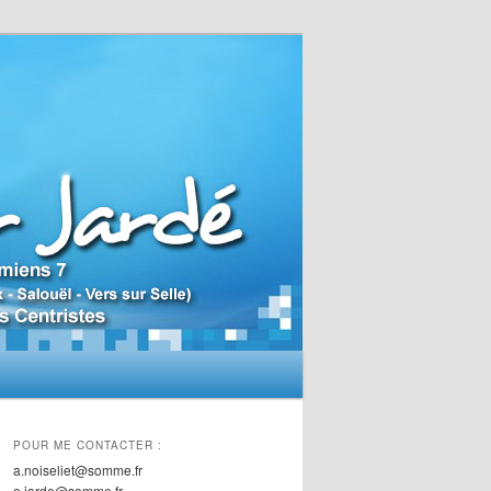
POUR ME CONTACTER :
a.noiseliet@somme.fr
o.jarde@somme.fr