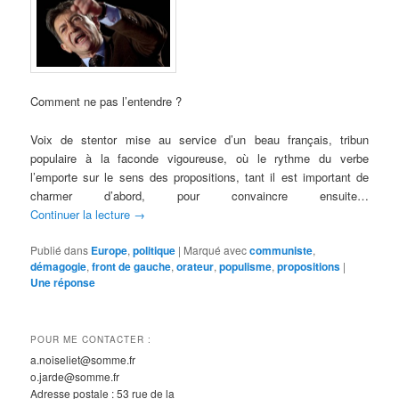
Comment ne pas l’entendre ?
Voix de stentor mise au service d’un beau français, tribun
populaire à la faconde vigoureuse, où le rythme du verbe
l’emporte sur le sens des propositions, tant il est important de
charmer d’abord, pour convaincre ensuite…
Continuer la lecture
→
Publié dans
Europe
,
politique
|
Marqué avec
communiste
,
démagogie
,
front de gauche
,
orateur
,
populisme
,
propositions
|
Une
réponse
POUR ME CONTACTER :
a.noiseliet@somme.fr
o.jarde@somme.fr
Adresse postale : 53 rue de la