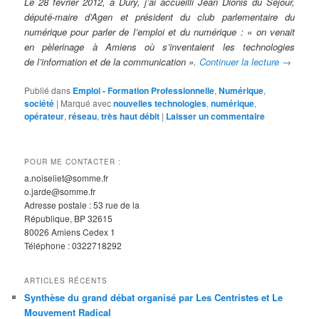
Le 28 février 2012, à Dury, j’ai accueilli Jean
Dionis du Séjour,
député-maire d’Agen et président
du club parlementaire du
numérique pour parler
de l’emploi et du numérique : « on venait
en pèlerinage
à Amiens où s’inventaient les technologies
de
l’information et de la communication ».
Continuer la lecture
→
Publié dans
Emploi - Formation Professionnelle
,
Numérique
,
société
|
Marqué avec
nouvelles technologies
,
numérique
,
opérateur
,
réseau
,
très haut débit
|
Laisser un commentaire
POUR ME CONTACTER :
a.noiseliet@somme.fr
o.jarde@somme.fr
Adresse postale : 53 rue de la
République, BP 32615
80026 Amiens Cedex 1
Téléphone : 0322718292
ARTICLES RÉCENTS
Synthèse du grand débat organisé par Les Centristes et Le
Mouvement Radical