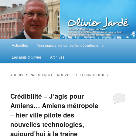
Aller
Aller
au
au
contenu
contenu
principal
secondaire
M
Actualités
Mon mandat de conseiller départemental
e
n
Les amis d’Olivier
Archives
u
p
r
ARCHIVES PAR MOT-CLÉ :
NOUVELLES TECHNOLOGIES
i
n
c
Crédibilité – J’agis pour
i
Amiens… Amiens métropole
p
a
– hier ville pilote des
l
nouvelles technologies,
aujourd’hui à la traîne