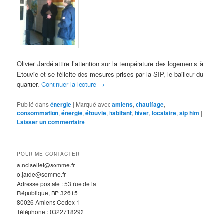
Olivier Jardé attire l’attention sur la température des logements à
Etouvie et se félicite des mesures prises par la SIP, le bailleur du
quartier.
Continuer la lecture
→
Publié dans
énergie
|
Marqué avec
amiens
,
chauffage
,
consommation
,
énergie
,
étouvie
,
habitant
,
hiver
,
locataire
,
sip hlm
|
Laisser un commentaire
POUR ME CONTACTER :
a.noiseliet@somme.fr
o.jarde@somme.fr
Adresse postale : 53 rue de la
République, BP 32615
80026 Amiens Cedex 1
Téléphone : 0322718292