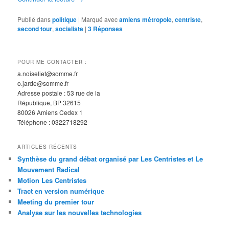
Publié dans
politique
|
Marqué avec
amiens métropole
,
centriste
,
second tour
,
socialiste
|
3
Réponses
POUR ME CONTACTER :
a.noiseliet@somme.fr
o.jarde@somme.fr
Adresse postale : 53 rue de la
République, BP 32615
80026 Amiens Cedex 1
Téléphone : 0322718292
ARTICLES RÉCENTS
Synthèse du grand débat organisé par Les Centristes et Le
Mouvement Radical
Motion Les Centristes
Tract en version numérique
Meeting du premier tour
Analyse sur les nouvelles technologies