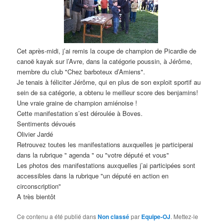
d
e
s
a
r
Cet après-midi, j’ai remis la coupe de champion de Picardie de
t
canoë kayak sur l’Avre, dans la catégorie poussin, à Jérôme,
i
membre du club "Chez barboteux d’Amiens".
c
Je tenais à féliciter Jérôme, qui en plus de son exploit sportif au
l
sein de sa catégorie, a obtenu le meilleur score des benjamins!
e
Une vraie graine de champion amiénoise !
s
Cette manifestation s’est déroulée à Boves.
Sentiments dévoués
Olivier Jardé
Retrouvez toutes les manifestations auxquelles je participerai
dans la rubrique " agenda " ou "votre député et vous"
Les photos des manifestations auxquelles j’ai participées sont
accessibles dans la rubrique "un député en action en
circonscription"
A très bientôt
Ce contenu a été publié dans
Non classé
par
Equipe-OJ
. Mettez-le