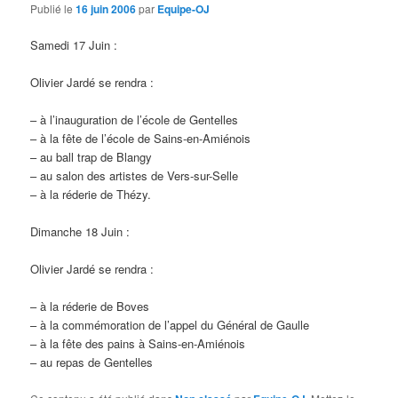
d
Publié le
16 juin 2006
par
Equipe-OJ
e
s
Samedi 17 Juin :
a
r
Olivier Jardé se rendra :
t
i
– à l’inauguration de l’école de Gentelles
c
– à la fête de l’école de Sains-en-Amiénois
l
– au ball trap de Blangy
e
– au salon des artistes de Vers-sur-Selle
s
– à la réderie de Thézy.
Dimanche 18 Juin :
Olivier Jardé se rendra :
– à la réderie de Boves
– à la commémoration de l’appel du Général de Gaulle
– à la fête des pains à Sains-en-Amiénois
– au repas de Gentelles