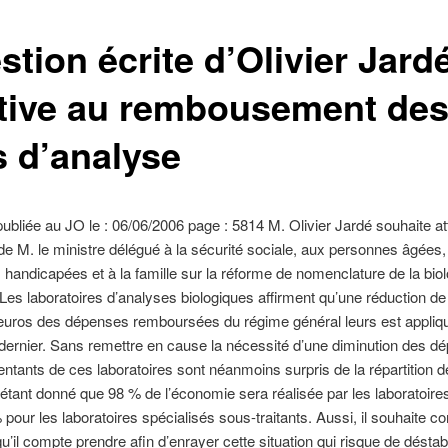
tion écrite d’Olivier Jard
ative au rembousement de
s d’analyse
ubliée au JO le : 06/06/2006 page : 5814 M. Olivier Jardé souhaite att
n de M. le ministre délégué à la sécurité sociale, aux personnes âgées
handicapées et à la famille sur la réforme de nomenclature de la biol
Les laboratoires d’analyses biologiques affirment qu’une réduction de
’euros des dépenses remboursées du régime général leurs est appliq
n dernier. Sans remettre en cause la nécessité d’une diminution des d
entants de ces laboratoires sont néanmoins surpris de la répartition de
; étant donné que 98 % de l’économie sera réalisée par les laboratoires
 pour les laboratoires spécialisés sous-traitants. Aussi, il souhaite co
’il compte prendre afin d’enrayer cette situation qui risque de déstabi