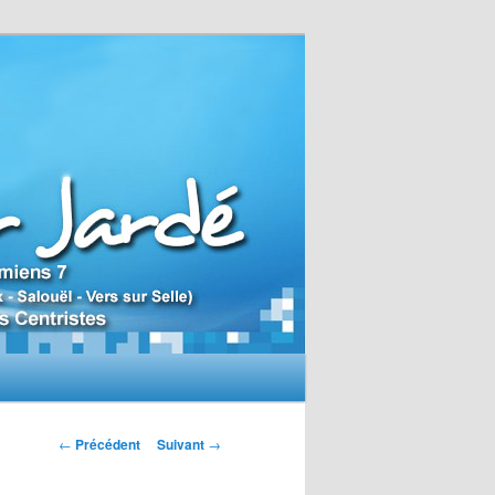
N
←
Précédent
Suivant
→
a