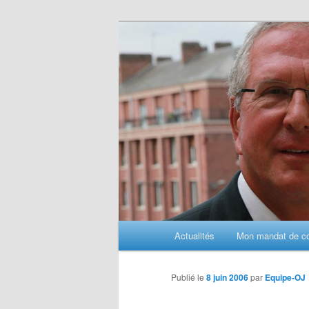
Aller
au
contenu
principal
M
Actualités
Mon mandat de con
e
n
u
Publié le
8 juin 2006
par
Equipe-OJ
p