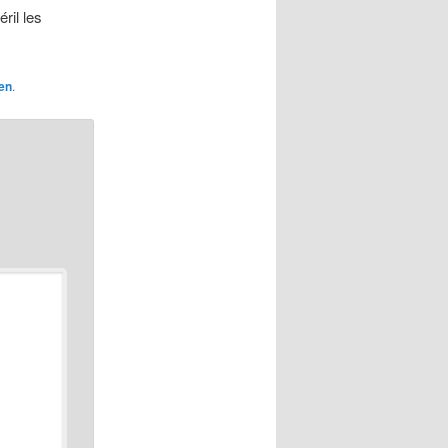
ril les
en
.