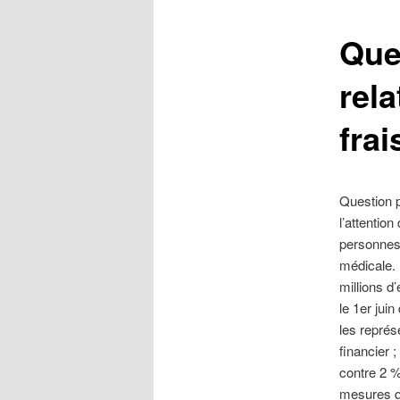
r
i
Ques
n
c
rel
i
p
frai
a
l
Question p
l’attentio
personnes 
médicale. 
millions d
le 1er jui
les représ
financier 
contre 2 %
mesures qu