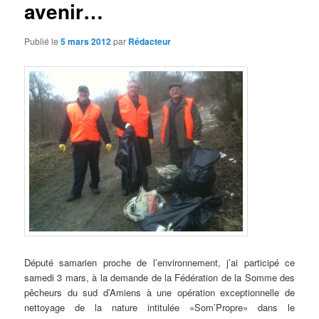
avenir…
d
e
s
Publié le
5 mars 2012
par
Rédacteur
a
r
t
i
c
l
e
s
Député samarien proche de l’environnement, j’ai participé ce
samedi 3 mars, à la demande de la Fédération de la Somme des
pêcheurs du sud d’Amiens à une opération exceptionnelle de
nettoyage de la nature intitulée «Som’Propre» dans le