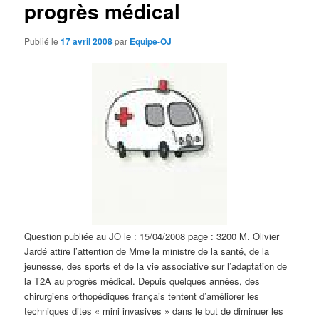
progrès médical
d
e
s
Publié le
17 avril 2008
par
Equipe-OJ
a
r
t
i
c
l
e
s
Question publiée au JO le : 15/04/2008 page : 3200 M. Olivier
Jardé attire l’attention de Mme la ministre de la santé, de la
jeunesse, des sports et de la vie associative sur l’adaptation de
la T2A au progrès médical. Depuis quelques années, des
chirurgiens orthopédiques français tentent d’améliorer les
techniques dites « mini invasives » dans le but de diminuer les