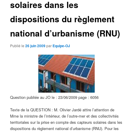
solaires dans les
d
e
s
dispositions du règlement
a
r
national d’urbanisme (RNU)
t
i
c
Publié le
26 juin 2009
par
Equipe-OJ
l
e
s
Question publiée au JO le : 23/06/2009 page : 6056
Texte de la QUESTION : M. Olivier Jardé attire l’attention de
Mme la ministre de l’intérieur, de l’outre-mer et des collectivités
territoriales sur la prise en compte des capteurs solaires dans les
dispositions du règlement national d’urbanisme (RNU). Pour les