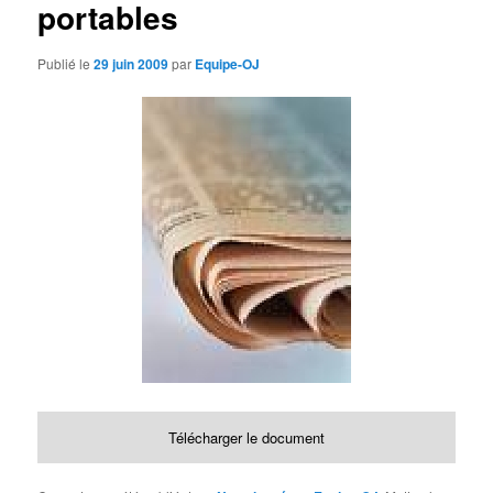
portables
d
e
s
Publié le
29 juin 2009
par
Equipe-OJ
a
r
t
i
c
l
e
s
Télécharger le document