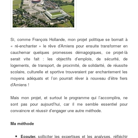
d
e
s
a
r
t
Si, comme François Hollande, mon projet politique se bornait à
i
« ré-enchanter » le rêve d’Amiens pour ensuite transformer en
c
cauchemar quelques promesses démagogiques, ce projet-là
l
serait vite fait : les objectifs d’emplois, de sécurité, de
e
logements, de transport, de proximité, de solidarité, de réussite
s
scolaire, culturelle et sportive trouveraient par enchantement les
moyens adéquats et l’on pourrait rêver à nouveau d’être fiers
d’Amiens !
Mais mon projet, et surtout le programme qui l’accomplira, ne
sont pas pour aujourd’hui, car il me semble essentiel pour
convaincre et réussir d’engager une autre méthode.
Ma méthode
Ecouter,
solliciter les expertises et les analyses, réfléchir