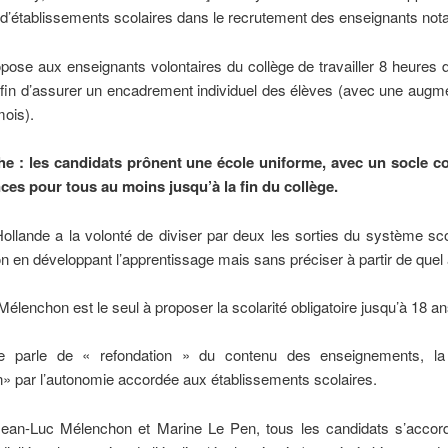
 d’établissements scolaires dans le recrutement des enseignants no
ose aux enseignants volontaires du collège de travailler 8 heures 
fin d’assurer un encadrement individuel des élèves (avec une augme
ois).
he : les candidats prônent une école uniforme, avec un socle
es pour tous au moins jusqu’à la fin du collège.
ollande a la volonté de diviser par deux les sorties du système sc
ion en développant l’apprentissage mais sans préciser à partir de quel
élenchon est le seul à proposer la scolarité obligatoire jusqu’à 18 an
e parle de « refondation » du contenu des enseignements, la 
n» par l’autonomie accordée aux établissements scolaires.
an-Luc Mélenchon et Marine Le Pen, tous les candidats s’accord