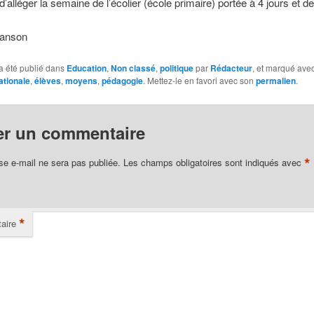
d’alléger la semaine de l’écolier (école primaire) portée à 4 jours et d
Sanson
a été publié dans
Education
,
Non classé
,
politique
par
Rédacteur
, et marqué ave
ationale
,
élèves
,
moyens
,
pédagogie
. Mettez-le en favori avec son
permalien
.
er un commentaire
*
se e-mail ne sera pas publiée.
Les champs obligatoires sont indiqués avec
*
aire