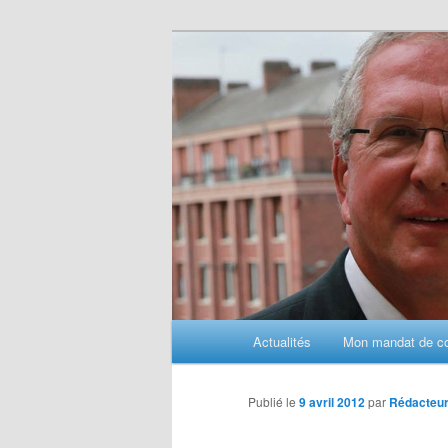
Aller
au
contenu
principal
M
Actualités
Mon mandat de con
e
n
u
Publié le
9 avril 2012
par
Rédacteu
p