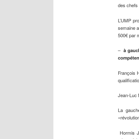
des chefs
L’UMP prop
semaine a
500€ par m
–
à gauc
compétenc
François H
qualificat
Jean-Luc M
La gauch
«révolutio
Hormis Je