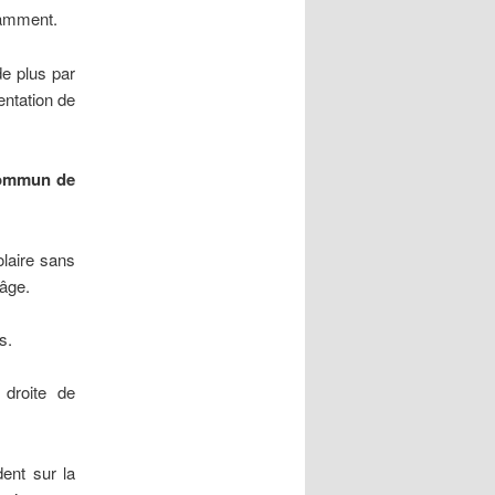
tamment.
de plus par
ntation de
 commun de
olaire sans
 âge.
s.
droite de
ent sur la