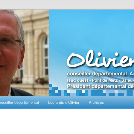
seiller départemental
Les amis d’Olivier
Archives
r