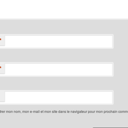
*
*
trer mon nom, mon e-mail et mon site dans le navigateur pour mon prochain comme