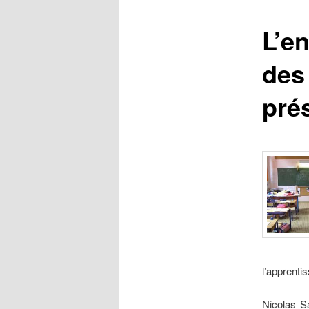
r
i
L’e
n
c
des 
i
p
prés
a
l
l’apprenti
Nicolas S