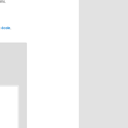
emi.
c
école
,