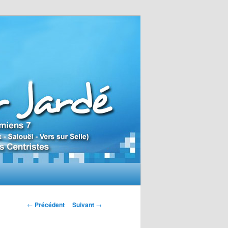
N
←
Précédent
Suivant
→
a