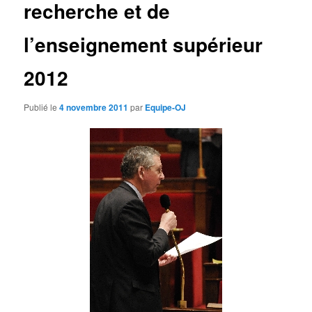
recherche et de
d
e
s
l’enseignement supérieur
a
r
2012
t
i
c
Publié le
4 novembre 2011
par
Equipe-OJ
l
e
s