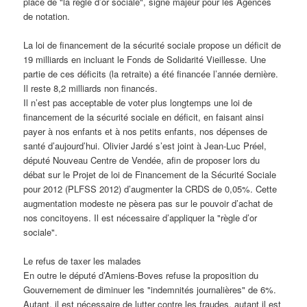
place de "la règle d’or sociale", signe majeur pour les Agences
de notation.
La loi de financement de la sécurité sociale propose un déficit de
19 milliards en incluant le Fonds de Solidarité Vieillesse. Une
partie de ces déficits (la retraite) a été financée l’année dernière.
Il reste 8,2 milliards non financés.
Il n’est pas acceptable de voter plus longtemps une loi de
financement de la sécurité sociale en déficit, en faisant ainsi
payer à nos enfants et à nos petits enfants, nos dépenses de
santé d’aujourd’hui. Olivier Jardé s’est joint à Jean-Luc Préel,
député Nouveau Centre de Vendée, afin de proposer lors du
débat sur le Projet de loi de Financement de la Sécurité Sociale
pour 2012 (PLFSS 2012) d’augmenter la CRDS de 0,05%. Cette
augmentation modeste ne pèsera pas sur le pouvoir d’achat de
nos concitoyens. Il est nécessaire d’appliquer la "règle d’or
sociale".
Le refus de taxer les malades
En outre le député d’Amiens-Boves refuse la proposition du
Gouvernement de diminuer les "indemnités journalières" de 6%.
Autant, il est nécessaire de lutter contre les fraudes, autant il est