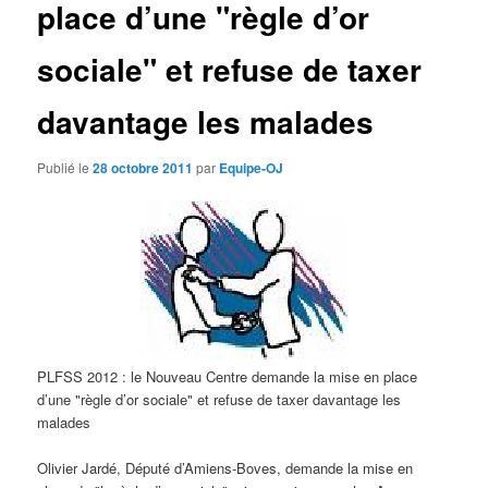
place d’une "règle d’or
d
e
s
sociale" et refuse de taxer
a
r
davantage les malades
t
i
c
Publié le
28 octobre 2011
par
Equipe-OJ
l
e
s
PLFSS 2012 : le Nouveau Centre demande la mise en place
d’une "règle d’or sociale" et refuse de taxer davantage les
malades
Olivier Jardé, Député d’Amiens-Boves, demande la mise en