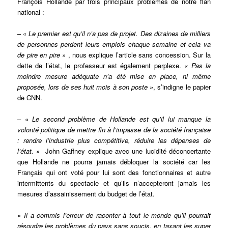
François Hollande par trois principaux problèmes de notre flan
national :
– «
Le premier est qu’il n’a pas de projet. Des dizaines de milliers
de personnes perdent leurs emplois chaque semaine et cela va
de pire en pire »
, nous explique l’article sans concession. Sur la
dette de l’état, le professeur est également perplexe.
« Pas la
moindre mesure adéquate n’a été mise en place, ni même
proposée, lors de ses huit mois à son poste »
, s’indigne le papier
de CNN.
– «
Le second problème de Hollande est qu’il lui manque la
volonté politique de mettre fin à l’impasse de la société française
: rendre l’industrie plus compétitive, réduire les dépenses de
l’état. »
John Gaffney explique avec une lucidité déconcertante
que Hollande ne pourra jamais débloquer la société car les
Français qui ont voté pour lui sont des fonctionnaires et autre
intermittents du spectacle et qu’ils n’accepteront jamais les
mesures d’assainissement du budget de l’état.
«
Il a commis l’erreur de raconter à tout le monde qu’il pourrait
résoudre les problèmes du pays sans soucis, en taxant les super