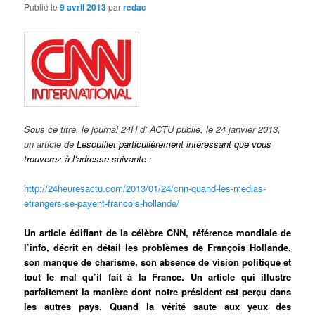
d
Publié le
9 avril 2013
par
redac
e
s
a
r
t
i
c
l
Sous ce titre, le journal 24H d’ ACTU publie, le 24 janvier 2013,
e
un article de
Lesoufflet
particulièrement intéressant que vous
s
trouverez à l’adresse suivante :
http://24heuresactu.com/2013/01/24/cnn-quand-les-medias-
etrangers-se-payent-francois-hollande/
Un article édifiant de la célèbre CNN, référence mondiale de
l’info, décrit en détail les problèmes de François Hollande,
son manque de charisme, son absence de vision politique et
tout le mal qu’il fait à la France.
Un article qui illustre
parfaitement la manière dont notre président est perçu dans
les autres pays. Quand la vérité saute aux yeux des