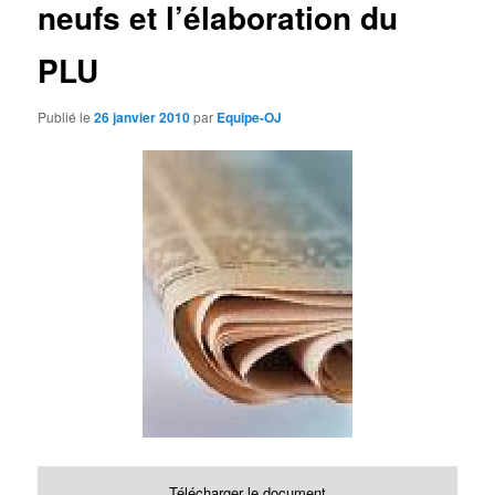
neufs et l’élaboration du
d
e
s
PLU
a
r
Publié le
26 janvier 2010
par
Equipe-OJ
t
i
c
l
e
s
Télécharger le document