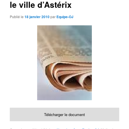
le ville d’Astérix
d
e
s
Publié le
18 janvier 2010
par
Equipe-OJ
a
r
t
i
c
l
e
s
Télécharger le document