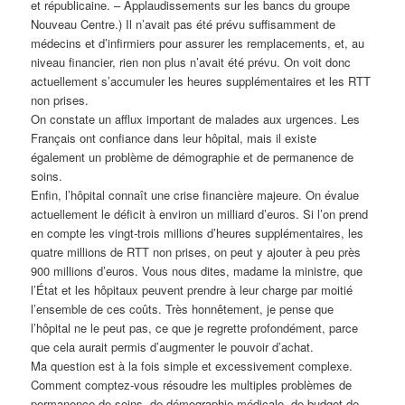
et républicaine. – Applaudissements sur les bancs du groupe
Nouveau Centre.) Il n’avait pas été prévu suffisamment de
médecins et d’infirmiers pour assurer les remplacements, et, au
niveau financier, rien non plus n’avait été prévu. On voit donc
actuellement s’accumuler les heures supplémentaires et les RTT
non prises.
On constate un afflux important de malades aux urgences. Les
Français ont confiance dans leur hôpital, mais il existe
également un problème de démographie et de permanence de
soins.
Enfin, l’hôpital connaît une crise financière majeure. On évalue
actuellement le déficit à environ un milliard d’euros. Si l’on prend
en compte les vingt-trois millions d’heures supplémentaires, les
quatre millions de RTT non prises, on peut y ajouter à peu près
900 millions d’euros. Vous nous dites, madame la ministre, que
l’État et les hôpitaux peuvent prendre à leur charge par moitié
l’ensemble de ces coûts. Très honnêtement, je pense que
l’hôpital ne le peut pas, ce que je regrette profondément, parce
que cela aurait permis d’augmenter le pouvoir d’achat.
Ma question est à la fois simple et excessivement complexe.
Comment comptez-vous résoudre les multiples problèmes de
permanence de soins, de démographie médicale, de budget de