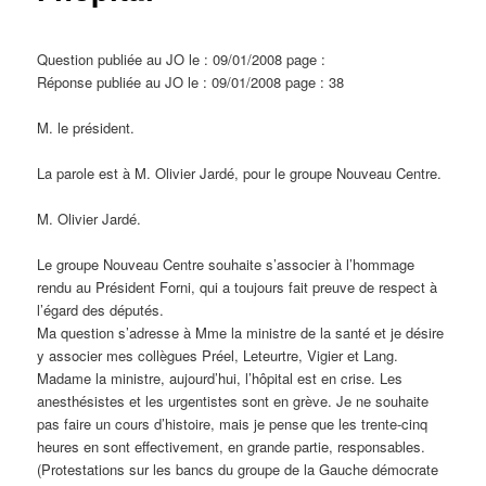
d
e
s
Question publiée au JO le : 09/01/2008 page :
a
Réponse publiée au JO le : 09/01/2008 page : 38
r
t
M. le président.
i
c
La parole est à M. Olivier Jardé, pour le groupe Nouveau Centre.
l
e
M. Olivier Jardé.
s
Le groupe Nouveau Centre souhaite s’associer à l’hommage
rendu au Président Forni, qui a toujours fait preuve de respect à
l’égard des députés.
Ma question s’adresse à Mme la ministre de la santé et je désire
y associer mes collègues Préel, Leteurtre, Vigier et Lang.
Madame la ministre, aujourd’hui, l’hôpital est en crise. Les
anesthésistes et les urgentistes sont en grève. Je ne souhaite
pas faire un cours d’histoire, mais je pense que les trente-cinq
heures en sont effectivement, en grande partie, responsables.
(Protestations sur les bancs du groupe de la Gauche démocrate