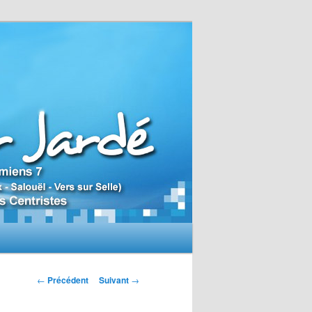
N
←
Précédent
Suivant
→
a