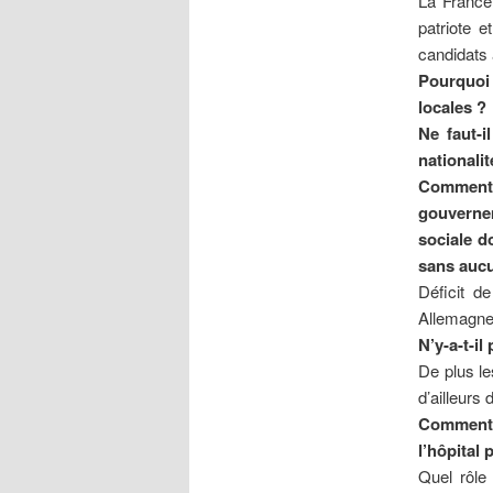
La France
patriote 
candidats 
Pourquoi 
locales ?
Ne faut-i
nationali
Comment 
gouvernem
sociale d
sans aucu
Déficit d
Allemagne
N’y-a-t-il
De plus le
d’ailleurs
Comment 
l’hôpital 
Quel rôle