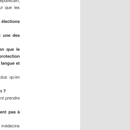
publicain,
ur que les
 élections
it une des
en que le
protection
 langue et
plus qu’en
on ?
ant prendre
ent
pas à
s médecins