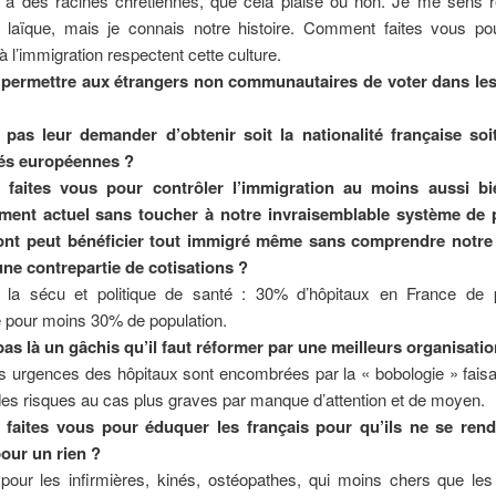
 a des racines chrétiennes, que cela plaise ou non. Je me sens ré
et laïque, mais je connais notre histoire. Comment faites vous po
à l’immigration respectent cette culture.
permettre aux étrangers non communautaires de voter dans les
l pas leur demander d’obtenir soit la nationalité française so
tés européennes ?
faites vous pour contrôler l’immigration au moins aussi bi
ent actuel sans toucher à notre invraisemblable système de 
ont peut bénéficier tout immigré même sans comprendre notre
ne contrepartie de cotisations ?
e la sécu et politique de santé : 30% d’hôpitaux en France de 
 pour moins 30% de population.
 pas là un gâchis qu’il faut réformer par une meilleurs organisati
s urgences des hôpitaux sont encombrées par la « bobologie » fais
 des risques au cas plus graves par manque d’attention et de moyen.
faites vous pour éduquer les français pour qu’ils ne se rend
pour un rien ?
 pour les infirmières, kinés, ostéopathes, qui moins chers que le