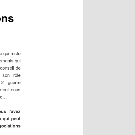
v
i
ons
g
a
t
i
o
n
 qui reste
d
ements qui
e
conseil de
s
 son rôle
a
2° guerre
r
ement nous
t
etc…
i
c
us l’avez
l
n qui peut
e
ociations
s