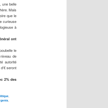
, une belle
hère. Mais
oire que le
ne curieuse
élogieuse à
énéral ont
poubelle le
 niveau de
é autorité
 d’€ seront
vec 2% des
litique
,
gents
,