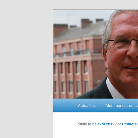
Aller
au
contenu
principal
M
Actualités
Mon mandat de con
e
n
u
Publié le
27 avril 2012
par
Rédacte
p