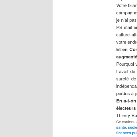
Votre bila
campagne 
je n’ai pa
PS était e
culture af
votre endro
Et en Cor
augmenté 
Pourquoi v
travail d
sureté de
indépendan
perdus à j
En a-t-on
électeurs
Thierry B
Ce contenu 
santé
,
socié
finances pu