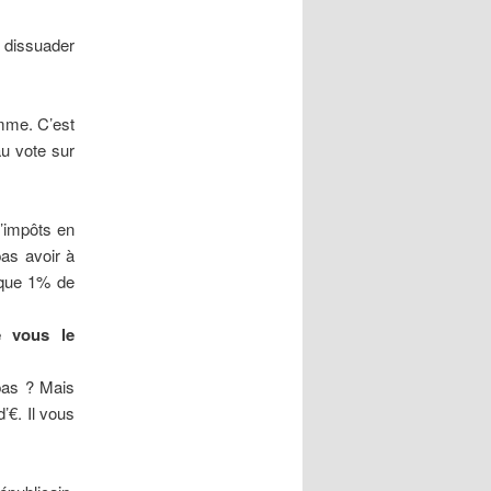
r dissuader
emme. C’est
au vote sur
’impôts en
as avoir à
 que 1% de
.
e vous le
 pas ? Mais
’€. Il vous