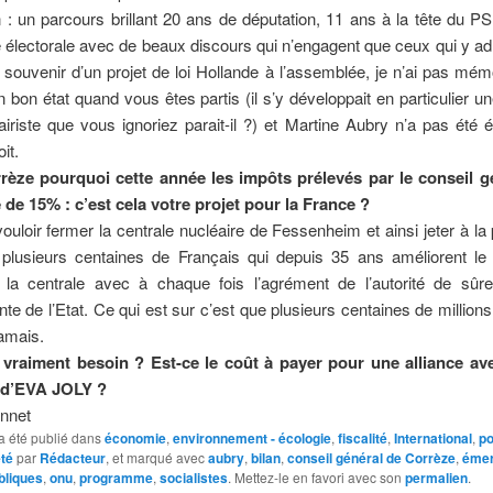
n : un parcours brillant 20 ans de députation, 11 ans à la tête du PS
électorale avec de beaux discours qui n’engagent que ceux qui y ad
s souvenir d’un projet de loi Hollande à l’assemblée, je n’ai pas mém
n bon état quand vous êtes partis (il s’y développait en particulier u
fairiste que vous ignoriez parait-il ?) et Martine Aubry n’a pas été 
it.
rèze pourquoi cette année les impôts prélevés par le conseil g
de 15% : c’est cela votre projet pour la France ?
ouloir fermer la centrale nucléaire de Fessenheim et ainsi jeter à la 
e plusieurs centaines de Français qui depuis 35 ans améliorent le
 la centrale avec à chaque fois l’agrément de l’autorité de sûret
te de l’Etat. Ce qui est sur c’est que plusieurs centaines de millions
amais.
 vraiment besoin ?
Est-ce le coût à payer pour une alliance a
 d’EVA JOLY ?
onnet
a été publié dans
économie
,
environnement - écologie
,
fiscalité
,
International
,
po
té
par
Rédacteur
, et marqué avec
aubry
,
bilan
,
conseil général de Corrèze
,
émer
bliques
,
onu
,
programme
,
socialistes
. Mettez-le en favori avec son
permalien
.