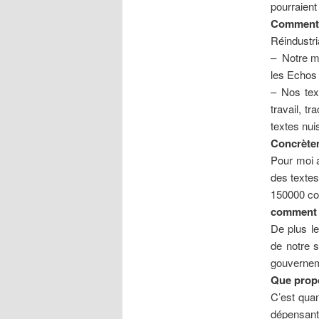
pourraient
Comment é
Réindustri
– Notre ma
les Echos 
– Nos text
travail, t
textes nui
Concrètem
Pour moi a
des textes
150000 con
comment 
De plus le
de notre s
gouverneme
Que prop
C’est qua
dépensant