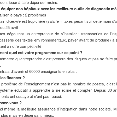
 contribuer à faire dépenser moins.
quiper nos hôpitaux avec les meilleurs outils de diagnostic mé
aliser le pays : 2 problèmes
in d’œuvre est trop chère (salaire + taxes pesant sur cette main d’
du 25 avril
es dégoutent un entrepreneur de s’installer : tracasseries de l’in
racasserie des textes environnementaux, payer avant de produire (la
sent à notre compétitivité
ent quel est votre programme sur ce point ?
dmettre qu’entreprendre c’est prendre des risques et pas se faire p
.
trats d’avenir et 60000 enseignants en plus :
les
financer ?
 problème de l’enseignement n’est pas le nombre de postes, c’est l
ystème éducatif à apprendre à lire écrire et compter. Depuis 30 a
nts ont essayé et n’ont pas réussi.
osez-vous ?
nd même la meilleure assurance d’intégration dans notre société. M
 plus mais en dépensant mieux.