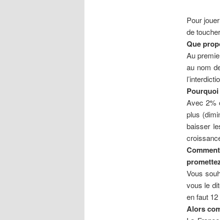
Pour jouer
de toucher
Que propo
Au premier
au nom de 
l’interdict
Pourquoi
Avec 2% d
plus (dim
baisser l
croissance
Comment 
promette
Vous souha
vous le di
en faut 12
Alors com