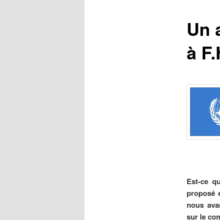
r
i
Un 
n
c
à F
i
p
a
l
Est-ce q
proposé e
nous ava
sur le co