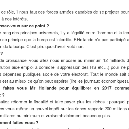
 ce rôle, il nous faut des forces armées capables de se projeter pou
 à nos intérêts.
sez-vous sur ce point ?
 rang des principes universels, il y a l’égalité entre l’homme et la f
ce principe que la burqa est interdite. F.Hollande n’a pas participé 
ion de la burqa. C’est pire que d’avoir voté non.
 ?
e croissance, vous allez nous imposer au minimum 12 milliards d
inution aide emploi à domicile, suppression des HS etc…) pour ne p
es dépenses publiques socle de votre électorat. Tout le monde sait
 est au mieux ce qu’on peut espérer (lire les journaux économiques)
faites vous Mr Hollande pour équilibrer en 2017 comm
z ?
itez réformer la fiscalité et faire payer plus les riches : pourquoi
tes vous même un nouvel impôt sur les riches rapporte 200 millions d
 milliards au minimum et vraisemblablement beaucoup plus.
ment faites-vous ?