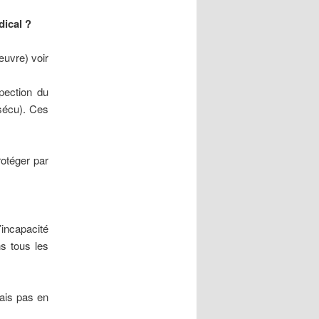
dical ?
œuvre) voir
spection du
 sécu). Ces
rotéger par
’incapacité
ns tous les
ais pas en