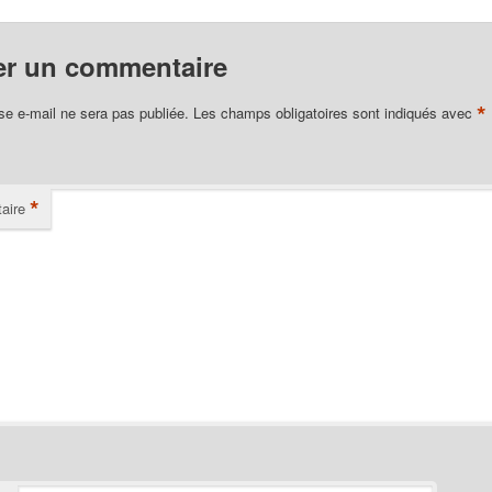
er un commentaire
*
se e-mail ne sera pas publiée.
Les champs obligatoires sont indiqués avec
*
aire