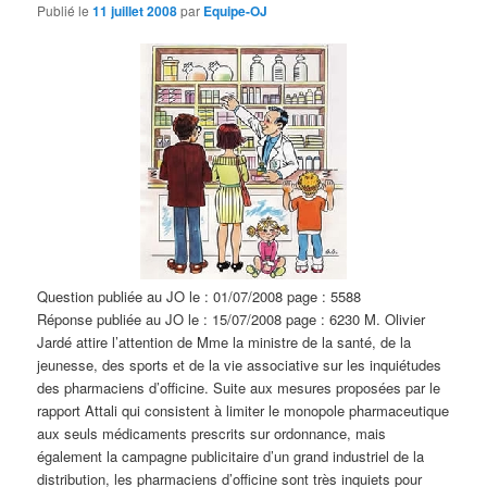
d
Publié le
11 juillet 2008
par
Equipe-OJ
e
s
a
r
t
i
c
l
e
s
Question publiée au JO le : 01/07/2008 page : 5588
Réponse publiée au JO le : 15/07/2008 page : 6230 M. Olivier
Jardé attire l’attention de Mme la ministre de la santé, de la
jeunesse, des sports et de la vie associative sur les inquiétudes
des pharmaciens d’officine. Suite aux mesures proposées par le
rapport Attali qui consistent à limiter le monopole pharmaceutique
aux seuls médicaments prescrits sur ordonnance, mais
également la campagne publicitaire d’un grand industriel de la
distribution, les pharmaciens d’officine sont très inquiets pour