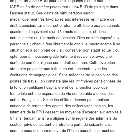
de près de 2 880 EUR pour les plus jeunes d’entre eux. Les
IADE en fin de carrière percevront 2 064 EUR de plus que dans
l’ancien statut. Ces gains de rémunération seront
mécaniquement très favorables aux intéressés en matière de
droit à pension. En effet, cette réforme attribuera aux personnels
quasiment l’équivalent d’un 13e mois de salaire, et donc
naturellement un 13e mois de pension. Rien ne sera imposé aux
personnels ; chacun fera librement le choix le mieux adapté à sa
situation et à son projet de vie : conserver son statut actuel ; ou
opter pour un nouveau grade fortement revalorisé, avec une
durée de carrière alignée sur le droit commun. Cette évolution
statutaire proposée aux infirmiers est cohérente avec les
évolutions démographiques. Sans méconnaître la pénibilité des
postes de travail, on constate que les infirmières pensionnées de
la fonction publique hospitalière et de la fonction publique
territoriale ont une espérance de vie comparable à celles des
autres Françaises. Selon les chiffres donnés par la caisse
nationale de retraite des agents des collectivités locales, les
infirmiers de la FPH cessent en moyenne d’exercer leur activité à
57 ans, tendant ainsi à s’aligner sur le régime des infirmiers du
secteur privé qui partent en retraite à partir de soixante ans,
comme ceux des autres pays de l’Union européenne, quel que