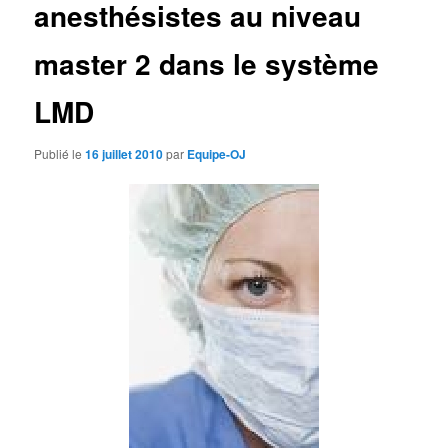
anesthésistes au niveau
d
e
s
master 2 dans le système
a
r
LMD
t
i
c
Publié le
16 juillet 2010
par
Equipe-OJ
l
e
s