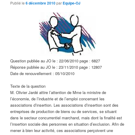
d
Publié le
6 décembre 2010
par
Equipe-OJ
e
s
a
r
t
i
c
l
e
Question publiée au JO le : 22/06/2010 page : 6827
s
Réponse publiée au JO le : 23/11/2010 page : 12807
Date de renouvellement : 05/10/2010
Texte de la question
M. Olivier Jardé attire l’attention de Mme la ministre de
l’économie, de l’industrie et de l’emploi concernant les
associations d’insertion. Les associations d’insertion sont des
entreprises de production de biens ou de services, se situant
dans le secteur concurrentiel marchand, mais dont la finalité est
l’insertion sociale des personnes en situation d’exclusion. Afin de
mener à bien leur activité, ces associations perçoivent une