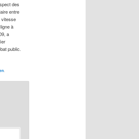
espect des
aire entre
 vitesse
ligne à
09, a
ier
bat public.
en
.