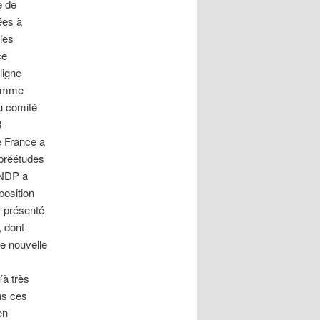
e de
ées à
les
ce
ligne
gramme
u comité
8
e France a
 préétudes
CNDP a
position
r présenté
, dont
ne nouvelle
’à très
ns ces
en