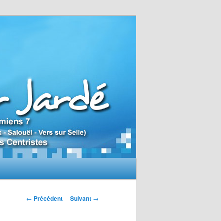
N
←
Précédent
Suivant
→
a