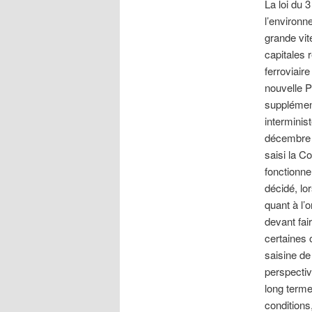
La loi du 
l’environn
grande vit
capitales r
ferroviair
nouvelle P
supplément
interminis
décembre 2
saisi la C
fonctionne
décidé, lo
quant à l’
devant fai
certaines 
saisine de
perspectiv
long terme
conditions