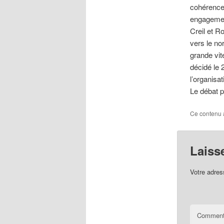
cohérence 
engagement
Creil et R
vers le no
grande vit
décidé le 
l’organisa
Le débat p
Ce contenu 
Laiss
Votre adres
Comment