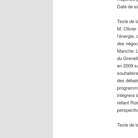
Date de si
Texte de l
M. Olivier 
l’énergie,
des négoci
Manche. Lo
du Grenell
en 2009 su
souhaitera
des débats
programmé.
intégrera 
reliant Roi
perspecti
Texte de l