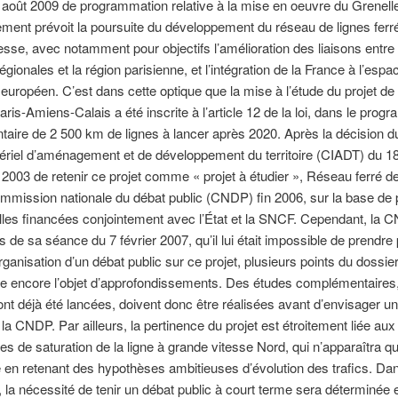
3 août 2009 de programmation relative à la mise en oeuvre du Grenell
ement prévoit la poursuite du développement du réseau de lignes ferr
esse, avec notamment pour objectifs l’amélioration des liaisons entre 
égionales et la région parisienne, et l’intégration de la France à l’espa
e européen. C’est dans cette optique que la mise à l’étude du projet de 
aris-Amiens-Calais a été inscrite à l’article 12 de la loi, dans le pro
aire de 2 500 km de lignes à lancer après 2020. Après la décision d
tériel d’aménagement et de développement du territoire (CIADT) du 1
003 de retenir ce projet comme « projet à étudier », Réseau ferré d
ommission nationale du débat public (CNDP) fin 2006, sur la base de
lles financées conjointement avec l’État et la SNCF. Cependant, la 
rs de sa séance du 7 février 2007, qu’il lui était impossible de prendre 
organisation d’un débat public sur ce projet, plusieurs points du dossie
re encore l’objet d’approfondissements. Des études complémentaires
ont déjà été lancées, doivent donc être réalisées avant d’envisager u
 la CNDP. Par ailleurs, la pertinence du projet est étroitement liée aux
es de saturation de la ligne à grande vitesse Nord, qui n’apparaîtra qu
 en retenant des hypothèses ambitieuses d’évolution des trafics. Da
, la nécessité de tenir un débat public à court terme sera déterminée 