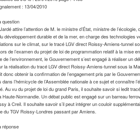
gnalement : 13/04/2010
a question
Jardé attire l’attention de M. le ministre d’État, ministre de l’écologie, 
 du développement durable et de la mer, en charge des technologies v
ations sur le climat, sur le tracé LGV direct Roissy-Amiens-tunnel so
rs de l’examen du projet de loi de programmation relatif à la mise e
e de l’environnement, le Gouvernement s’est engagé à réaliser un dé
r la réalisation du tracé LGV direct Roissy-Amiens-tunnel sous la Ma
it donc obtenir la confirmation de l’engagement pris par le Gouvernem
 dans l’hémicycle de l’Assemblée nationale à ce sujet et connaître l’
 Au vu du projet de loi du grand Paris, il souhaite savoir si ledit tra
la Haute-Normandie. Un débat public est engagé sur un barreau ferrov
ssy à Creil. Il souhaite savoir s’il peut intégrer un couloir supplémenta
ve du TGV Roissy-Londres passant par Amiens.
a réponse