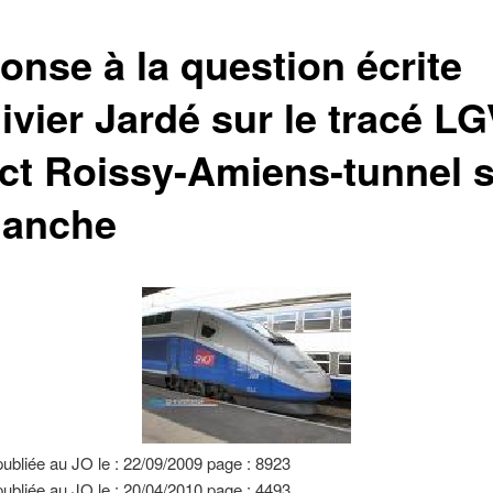
onse à la question écrite
ivier Jardé sur le tracé L
ect Roissy-Amiens-tunnel 
Manche
ubliée au JO le : 22/09/2009 page : 8923
bliée au JO le : 20/04/2010 page : 4493