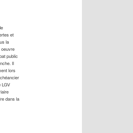
de
ertes et
us la
n oeuvre
bat public
nche. Il
ent lors
échéancier
cé LGV
iaire
ire dans la