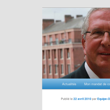
Aller
au
contenu
principal
M
Actualités
Mon mandat de con
e
n
u
Publié le
22 avril 2010
par
Equipe-
p