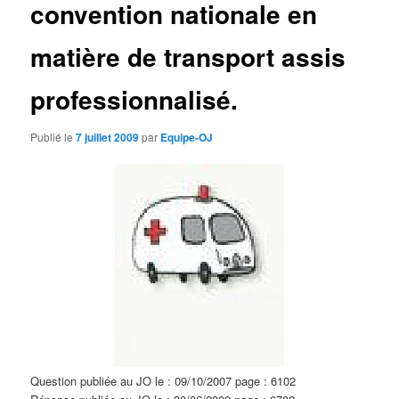
convention nationale en
d
e
s
matière de transport assis
a
r
professionnalisé.
t
i
c
Publié le
7 juillet 2009
par
Equipe-OJ
l
e
s
Question publiée au JO le : 09/10/2007 page : 6102