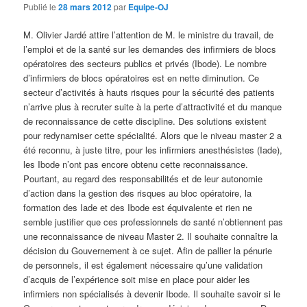
d
Publié le
28 mars 2012
par
Equipe-OJ
e
s
M. Olivier Jardé attire l’attention de M. le ministre du travail, de
a
l’emploi et de la santé sur les demandes des infirmiers de blocs
r
opératoires des secteurs publics et privés (Ibode). Le nombre
t
d’infirmiers de blocs opératoires est en nette diminution. Ce
i
secteur d’activités à hauts risques pour la sécurité des patients
c
n’arrive plus à recruter suite à la perte d’attractivité et du manque
l
de reconnaissance de cette discipline. Des solutions existent
e
pour redynamiser cette spécialité. Alors que le niveau master 2 a
s
été reconnu, à juste titre, pour les infirmiers anesthésistes (Iade),
les Ibode n’ont pas encore obtenu cette reconnaissance.
Pourtant, au regard des responsabilités et de leur autonomie
d’action dans la gestion des risques au bloc opératoire, la
formation des Iade et des Ibode est équivalente et rien ne
semble justifier que ces professionnels de santé n’obtiennent pas
une reconnaissance de niveau Master 2. Il souhaite connaître la
décision du Gouvernement à ce sujet. Afin de pallier la pénurie
de personnels, il est également nécessaire qu’une validation
d’acquis de l’expérience soit mise en place pour aider les
infirmiers non spécialisés à devenir Ibode. Il souhaite savoir si le