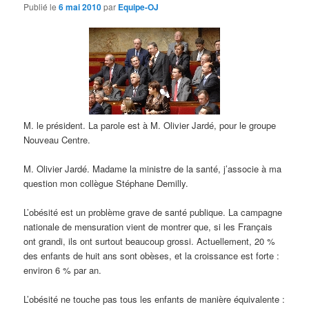
d
Publié le
6 mai 2010
par
Equipe-OJ
e
s
a
r
t
i
c
l
M. le président. La parole est à M. Olivier Jardé, pour le groupe
e
Nouveau Centre.
s
M. Olivier Jardé. Madame la ministre de la santé, j’associe à ma
question mon collègue Stéphane Demilly.
L’obésité est un problème grave de santé publique. La campagne
nationale de mensuration vient de montrer que, si les Français
ont grandi, ils ont surtout beaucoup grossi. Actuellement, 20 %
des enfants de huit ans sont obèses, et la croissance est forte :
environ 6 % par an.
L’obésité ne touche pas tous les enfants de manière équivalente :