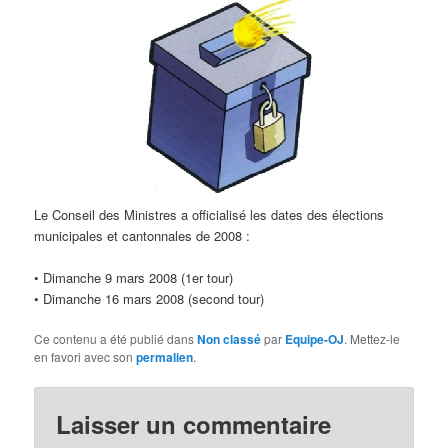
d
e
s
a
r
t
i
c
l
e
Le Conseil des Ministres a officialisé les dates des élections
s
municipales et cantonnales de 2008 :
• Dimanche 9 mars 2008 (1er tour)
• Dimanche 16 mars 2008 (second tour)
Ce contenu a été publié dans
Non classé
par
Equipe-OJ
. Mettez-le
en favori avec son
permalien
.
Laisser un commentaire