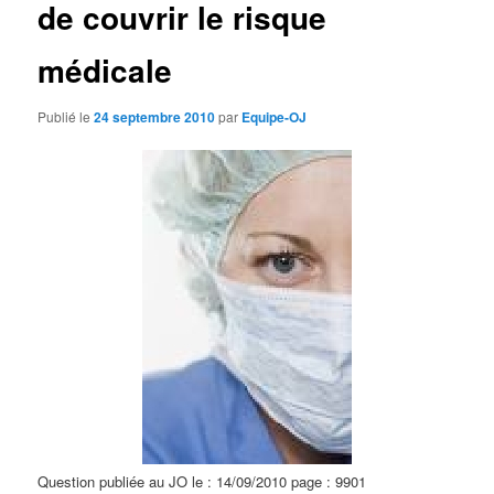
de couvrir le risque
d
e
s
médicale
a
r
Publié le
24 septembre 2010
par
Equipe-OJ
t
i
c
l
e
s
Question publiée au JO le : 14/09/2010 page : 9901